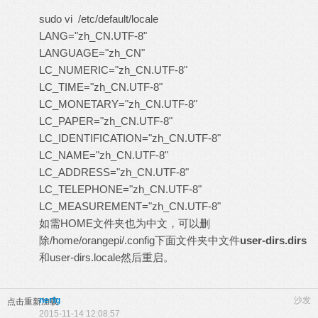
sudo vi /etc/default/locale
LANG="zh_CN.UTF-8"
LANGUAGE="zh_CN"
LC_NUMERIC="zh_CN.UTF-8"
LC_TIME="zh_CN.UTF-8"
LC_MONETARY="zh_CN.UTF-8"
LC_PAPER="zh_CN.UTF-8"
LC_IDENTIFICATION="zh_CN.UTF-8"
LC_NAME="zh_CN.UTF-8"
LC_ADDRESS="zh_CN.UTF-8"
LC_TELEPHONE="zh_CN.UTF-8"
LC_MEASUREMENT="zh_CN.UTF-8"
如需HOME文件夹也为中文，可以删
除/home/orangepi/.config下面文件夹中文件
user-dirs.dirs
和user-dirs.locale然后重启。
nerfg
沙发
点击重新加载
2015-11-14 12:08:57