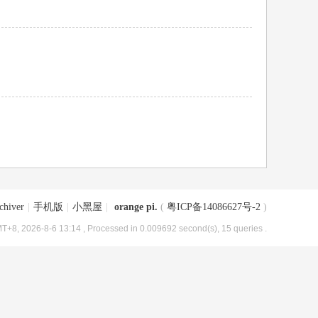
chiver
|
手机版
|
小黑屋
|
orange pi.
(
粤ICP备14086627号-2
)
T+8, 2026-8-6 13:14
, Processed in 0.009692 second(s), 15 queries .