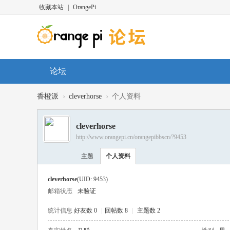
收藏本站
|
OrangePi
论坛
›
›
香橙派
cleverhorse
个人资料
cleverhorse
http://www.orangepi.cn/orangepibbscn/?9453
主题
个人资料
cleverhorse
(UID: 9453)
邮箱状态
未验证
统计信息
好友数 0
|
回帖数 8
|
主题数 2