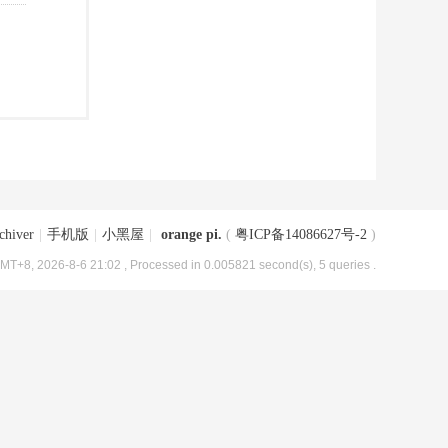
chiver
|
手机版
|
小黑屋
|
orange pi.
(
粤ICP备14086627号-2
)
MT+8, 2026-8-6 21:02
, Processed in 0.005821 second(s), 5 queries .