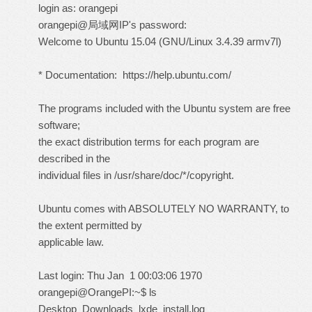
login as: orangepi
orangepi@局域网IP's password:
Welcome to Ubuntu 15.04 (GNU/Linux 3.4.39 armv7l)
* Documentation: https://help.ubuntu.com/
The programs included with the Ubuntu system are free
software;
the exact distribution terms for each program are
described in the
individual files in /usr/share/doc/*/copyright.
Ubuntu comes with ABSOLUTELY NO WARRANTY, to
the extent permitted by
applicable law.
Last login: Thu Jan 1 00:03:06 1970
orangepi@OrangePI:~$ ls
Desktop Downloads lxde_install.log