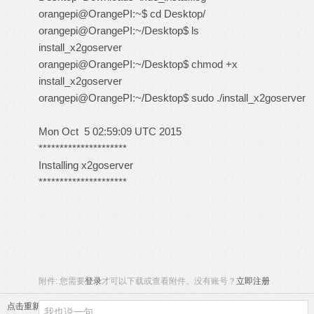
orangepi@OrangePI:~$ cd Desktop/
orangepi@OrangePI:~/Desktop$ ls
install_x2goserver
orangepi@OrangePI:~/Desktop$ chmod +x
install_x2goserver
orangepi@OrangePI:~/Desktop$ sudo ./install_x2goserver
Mon Oct 5 02:59:09 UTC 2015
*********************
Installing x2goserver
*********************
附件:
您需要
登录
才可以下载或查看附件。没有账号？
立即注册
点击重新加载