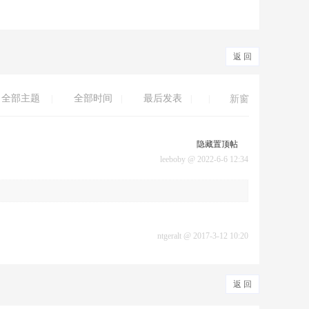
返 回
全部主题
全部时间
最后发表
|
|
|
|
新窗
隐藏置顶帖
leeboby
@
2022-6-6 12:34
ntgeralt
@
2017-3-12 10:20
返 回