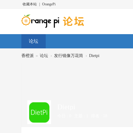
收藏本站
|
OrangePi
论坛
»
›
›
香橙派
论坛
发行镜像万花筒
Dietpi
Dietpi
今日 :
0
主题 :
1
排名 :
18