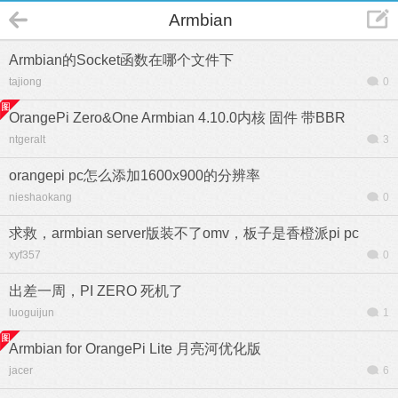
Armbian
Armbian的Socket函数在哪个文件下
tajiong
0
OrangePi Zero&One Armbian 4.10.0内核 固件 带BBR
ntgeralt
3
orangepi pc怎么添加1600x900的分辨率
nieshaokang
0
求救，armbian server版装不了omv，板子是香橙派pi pc
xyf357
0
出差一周，PI ZERO 死机了
luoguijun
1
Armbian for OrangePi Lite 月亮河优化版
jacer
6