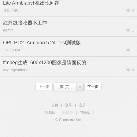
Lite Armbian开机出现问题
休止千鹤
0
红外线接收器不工作
admin
1
OPI_PC2_Armbian 5.24_test测试版
13859024
1
ffmpeg生成1600x1200图像是镜面反的
wwangvodafone
0
上一页
第1页
下一页
首页
|
登录
|
注册
简易版
|
触屏版
|
电脑版
|
© Comsenz Inc.