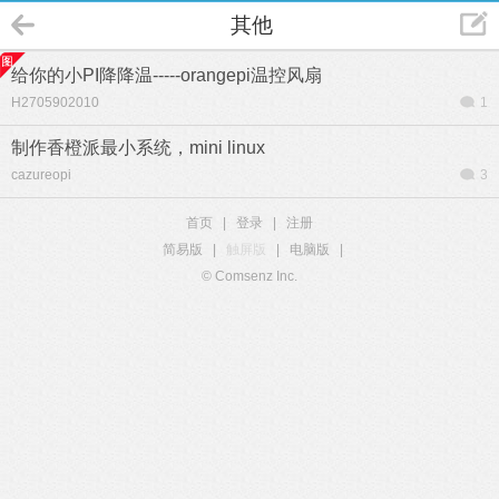
其他
给你的小PI降降温-----orangepi温控风扇
H2705902010
1
制作香橙派最小系统，mini linux
cazureopi
3
首页
|
登录
|
注册
简易版
|
触屏版
|
电脑版
|
© Comsenz Inc.