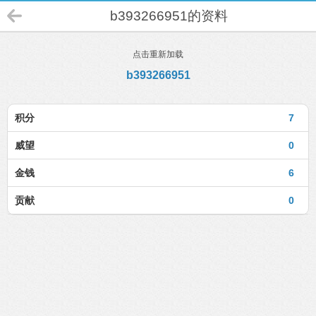
b393266951的资料
点击重新加载
b393266951
积分
7
威望
0
金钱
6
贡献
0