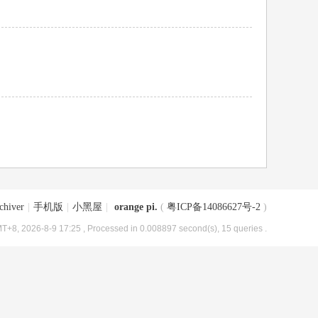
chiver
|
手机版
|
小黑屋
|
orange pi.
(
粤ICP备14086627号-2
)
T+8, 2026-8-9 17:25
, Processed in 0.008897 second(s), 15 queries .