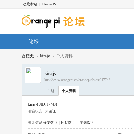
收藏本站
|
OrangePi
论坛
›
›
香橙派
kirajv
个人资料
kirajv
http://www.orangepi.cn/orangepibbscn/?17743
主题
个人资料
kirajv
(UID: 17743)
邮箱状态
未验证
统计信息
好友数 0
|
回帖数 0
|
主题数 2