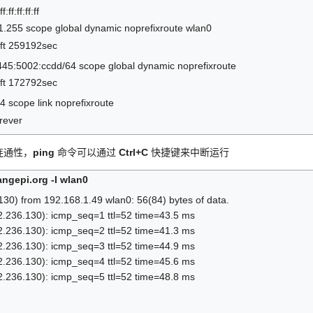
ff:ff:ff:ff
1.255 scope global dynamic noprefixroute wlan0
lft 259192sec
45:5002:ccdd/64 scope global dynamic noprefixroute
lft 172792sec
4 scope link noprefixroute
orever
的连通性，
ping
命令可以通过
Ctrl+C
快捷键来中断运行
ngepi.org -I wlan0
30) from 192.168.1.49 wlan0: 56(84) bytes of data.
2.236.130): icmp_seq=1 ttl=52 time=43.5 ms
2.236.130): icmp_seq=2 ttl=52 time=41.3 ms
2.236.130): icmp_seq=3 ttl=52 time=44.9 ms
2.236.130): icmp_seq=4 ttl=52 time=45.6 ms
2.236.130): icmp_seq=5 ttl=52 time=48.8 ms
-