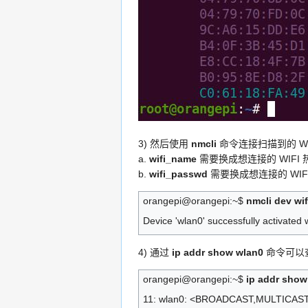
3) 然后使用
nmcli
命令连接扫描到的 WI
a.
wifi_name
需要换成想连接的 WIFI
b.
wifi_passwd
需要换成想连接的 WIF
orangepi@orangepi:~$
nmcli dev wi
Device 'wlan0' successfully activated
4) 通过
ip addr show wlan0
命令可以查看
orangepi@orangepi:~$
ip addr show
11: wlan0: <BROADCAST,MULTICAST,UP