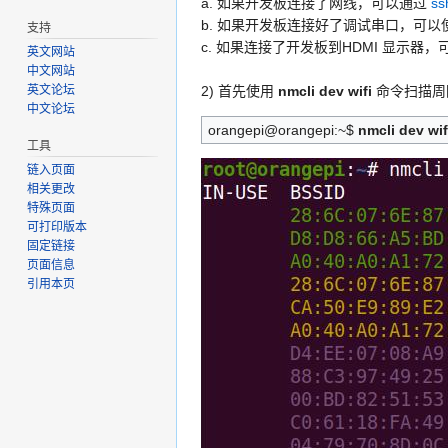
a. 如果开发板连接了网线，可以通过
s
b. 如果开发板连接好了调试串口，可以使用
支持
c. 如果连接了开发板到HDMI 显示器，可
英文网站
中文网站
英文论坛
2) 首先使用
nmcli dev wifi
命令扫描周围
中文论坛
orangepi@orangepi:~$
nmcli dev wif
工具
链入页面
相关更改
特殊页面
可打印版本
固定链接
页面信息
引用本页