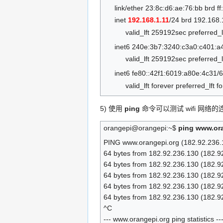
link/ether 23:8c:d6:ae:76:bb brd ff:ff:
inet
192.168.1.11
/24 brd 192.168.
valid_lft 259192sec preferred_
inet6 240e:3b7:3240:c3a0:c401:a4
valid_lft 259192sec preferred_
inet6 fe80::42f1:6019:a80e:4c31/6
valid_lft forever preferred_lft f
5) 使用
ping
命令可以测试 wifi 网络
orangepi@orangepi:~$
ping www.ora
PING www.orangepi.org (182.92.236.1
64 bytes from 182.92.236.130 (182.9
64 bytes from 182.92.236.130 (182.9
64 bytes from 182.92.236.130 (182.9
64 bytes from 182.92.236.130 (182.9
64 bytes from 182.92.236.130 (182.9
^C
--- www.orangepi.org ping statistics --