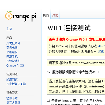
页面
讨论
WIFI 连接测试
主页
跳转至：
导航
、
搜索
产品
首先请注意 Orange Pi 5 开发板上是
开发板系列
外接
PCIe
网卡的使用说明请参考
AP6
键盘电脑
外接
USB
网卡的使用说明请参考
US
平板电脑
开源手机
开源游戏机
请不要通过修改
/etc/network/interfa
Orange Pi OS
1、服务器版镜像通过命令连接WIFI
常见问题
通用问题
当开发板没有连接以太网，没有连接
H
开发板常见问题
nmtui
在某些串口软件（如
minicom
显示屏，也可以使用此小节演示的命
镜像资源
镜像下载
1) 先登录 linux 系统，有下面三种方式
第三方镜像