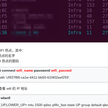
FI 热点，其中：
 热点的名字
I 热点的密码
fi connect
wifi_name
password
wifi_passwd
 with 'cf937f88-ca1e-4411-bb50-61f402eef293'.
 wifi 的 IP 地址
 wlan0
,LOWER_UP> mtu 1500 qdisc pfifo_fast state UP group default qle