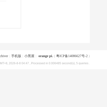
chiver
|
手机版
|
小黑屋
|
orange pi.
(
粤ICP备14086627号-2
)
MT+8, 2026-8-8 04:47
, Processed in 0.006485 second(s), 5 queries .