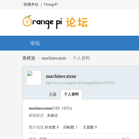
收藏本站
|
OrangePi
论坛
›
›
香橙派
machinecatzm
个人资料
machinecatzm
http://www.orangepi.cn/orangepibbscn/?14551
主题
个人资料
machinecatzm
(UID: 14551)
邮箱状态
未验证
统计信息
好友数 0
|
回帖数 1
|
主题数 0