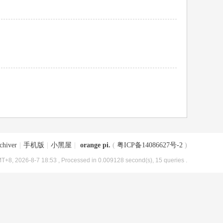
chiver
|
手机版
|
小黑屋
|
orange pi.
(
粤ICP备14086627号-2
)
T+8, 2026-8-7 18:53
, Processed in 0.009128 second(s), 15 queries .