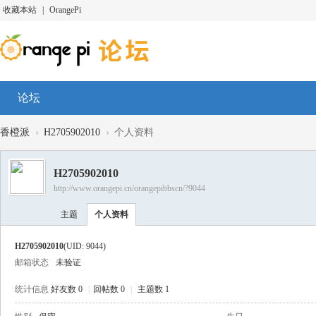
收藏本站
|
OrangePi
论坛
›
›
香橙派
H2705902010
个人资料
H2705902010
http://www.orangepi.cn/orangepibbscn/?9044
主题
个人资料
H2705902010
(UID: 9044)
邮箱状态
未验证
统计信息
好友数 0
|
回帖数 0
|
主题数 1