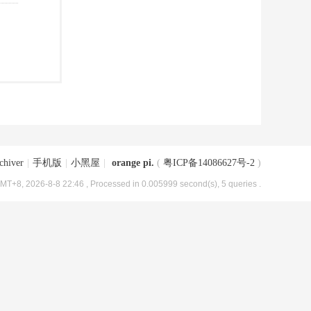
chiver
|
手机版
|
小黑屋
|
orange pi.
(
粤ICP备14086627号-2
)
MT+8, 2026-8-8 22:46
, Processed in 0.005999 second(s), 5 queries .