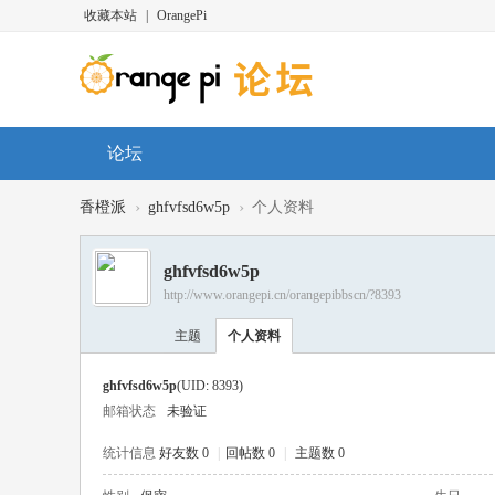
收藏本站
|
OrangePi
论坛
›
›
香橙派
ghfvfsd6w5p
个人资料
ghfvfsd6w5p
http://www.orangepi.cn/orangepibbscn/?8393
主题
个人资料
ghfvfsd6w5p
(UID: 8393)
邮箱状态
未验证
统计信息
好友数 0
|
回帖数 0
|
主题数 0