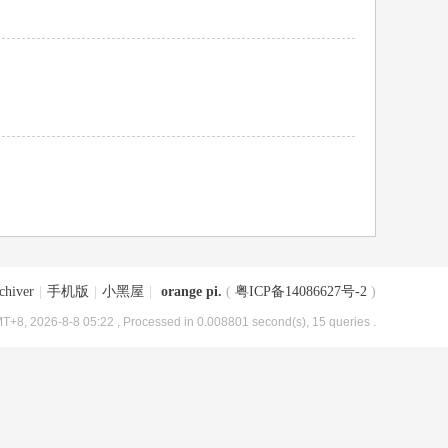
chiver
|
手机版
|
小黑屋
|
orange pi.
(
粤ICP备14086627号-2
)
T+8, 2026-8-8 05:22
, Processed in 0.008801 second(s), 15 queries .