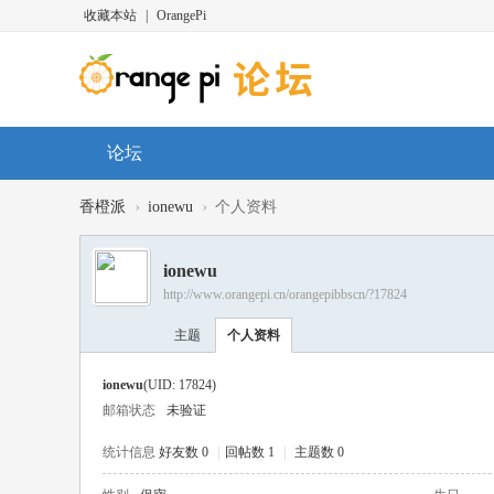
收藏本站
|
OrangePi
论坛
›
›
香橙派
ionewu
个人资料
ionewu
http://www.orangepi.cn/orangepibbscn/?17824
主题
个人资料
ionewu
(UID: 17824)
邮箱状态
未验证
统计信息
好友数 0
|
回帖数 1
|
主题数 0