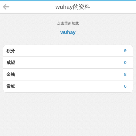
wuhay的资料
点击重新加载
wuhay
积分
9
威望
0
金钱
8
贡献
0