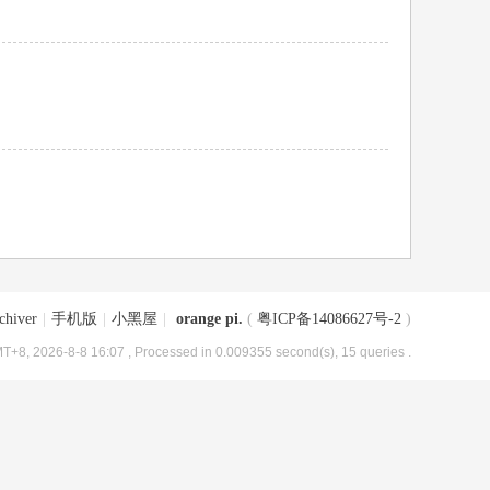
chiver
|
手机版
|
小黑屋
|
orange pi.
(
粤ICP备14086627号-2
)
T+8, 2026-8-8 16:07
, Processed in 0.009355 second(s), 15 queries .