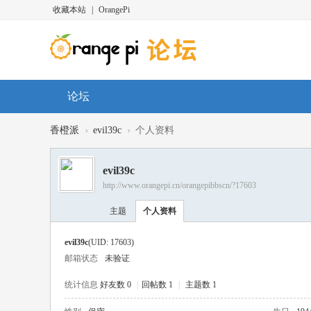
收藏本站
|
OrangePi
论坛
›
›
香橙派
evil39c
个人资料
evil39c
http://www.orangepi.cn/orangepibbscn/?17603
主题
个人资料
evil39c
(UID: 17603)
邮箱状态
未验证
统计信息
好友数 0
|
回帖数 1
|
主题数 1