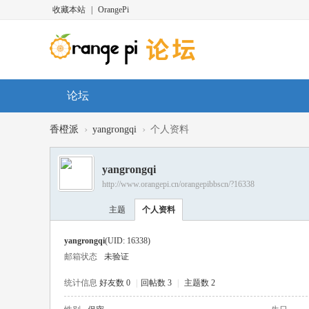
收藏本站
|
OrangePi
论坛
›
›
香橙派
yangrongqi
个人资料
yangrongqi
http://www.orangepi.cn/orangepibbscn/?16338
主题
个人资料
yangrongqi
(UID: 16338)
邮箱状态
未验证
统计信息
好友数 0
|
回帖数 3
|
主题数 2