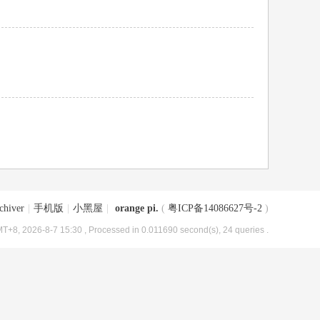
chiver
|
手机版
|
小黑屋
|
orange pi.
(
粤ICP备14086627号-2
)
T+8, 2026-8-7 15:30
, Processed in 0.011690 second(s), 24 queries .