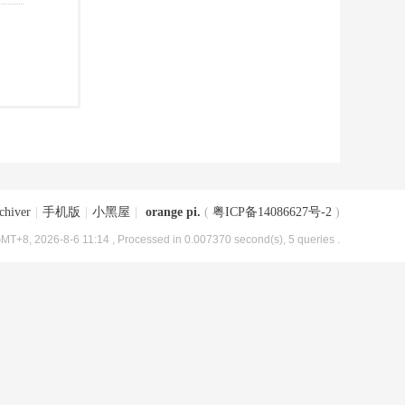
chiver
|
手机版
|
小黑屋
|
orange pi.
(
粤ICP备14086627号-2
)
MT+8, 2026-8-6 11:14
, Processed in 0.007370 second(s), 5 queries .