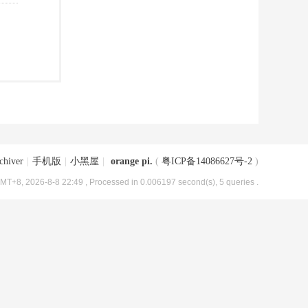
chiver
|
手机版
|
小黑屋
|
orange pi.
(
粤ICP备14086627号-2
)
MT+8, 2026-8-8 22:49
, Processed in 0.006197 second(s), 5 queries .