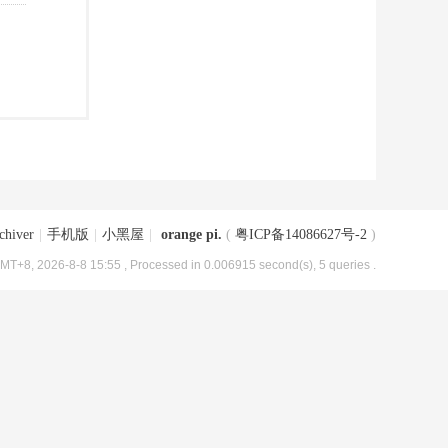
chiver
|
手机版
|
小黑屋
|
orange pi.
(
粤ICP备14086627号-2
)
MT+8, 2026-8-8 15:55
, Processed in 0.006915 second(s), 5 queries .