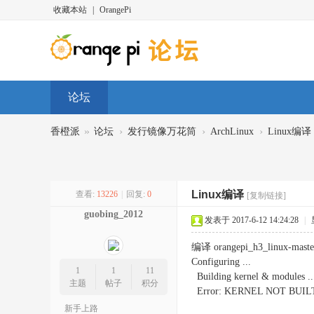
收藏本站
|
OrangePi
论坛
»
›
›
›
香橙派
论坛
发行镜像万花筒
ArchLinux
Linux编译
Linux编译
查看:
13226
|
回复:
0
[复制链接]
guobing_2012
发表于 2017-6-12 14:24:28
|
编译 orangepi_h3_linux-mas
Configuring ...
1
1
11
Building kernel & modules ..
主题
帖子
积分
Error: KERNEL NOT BUIL
新手上路