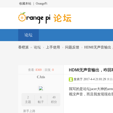
收藏本站
|
OrangePi
论坛
»
›
›
›
香橙派
论坛
上手使用
问题反馈
HDMI无声音输
HDMI无声音输出，咋
查看:
8369
|
回复:
0
CJzis
发表于 2017-4-4 21:01:29
来自
我写的是论坛jacer大神的ar
视没声音，而且我发现现在我
2
6
49
主题
帖子
积分
新手上路