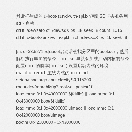
然后把生成的 u-boot-sunxi-with-spl.bin写到SD卡去准备用
sd卡启动
dd if=/dev/zero of=/dev/sdX bs=1k seek=8 count=1015
dd if=u-boot-sunxi-with-spl.bin of=/dev/sdX bs=1k seek=8
[size=33.6271px]uboot启动后会找分区里的boot.scr，然后
解析执行里面的命令，boot.scr里就有加载启动内核的命令
配置uboot的脚本(boot.scr) 设置启动内核的环境
mainline kernel
主线内核的boot.cmd
setenv bootargs console=ttyS0,115200
root=/dev/mmcblk0p2 rootwait panic=10
load mmc 0:1 0x43000000 ${fdtfile} || load mmc 0:1
0x43000000 boot/${fdtfile}
load mmc 0:1 0x42000000 uImage || load mmc 0:1
0x42000000 boot/uImage
bootm 0x42000000 - 0x43000000