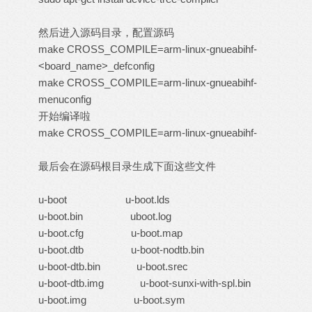
然后进入源码目录，配置源码
make CROSS_COMPILE=arm-linux-gnueabihf-
<board_name>_defconfig
make CROSS_COMPILE=arm-linux-gnueabihf-
menuconfig
开始编译啦
make CROSS_COMPILE=arm-linux-gnueabihf-
最后会在源码根目录生成下面这些文件
u-boot u-boot.lds
u-boot.bin uboot.log
u-boot.cfg u-boot.map
u-boot.dtb u-boot-nodtb.bin
u-boot-dtb.bin u-boot.srec
u-boot-dtb.img u-boot-sunxi-with-spl.bin
u-boot.img u-boot.sym