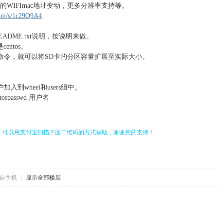
fs的WIFImac地址变动，更多分辨率支持等。
com/s/1c29Q9A4
EADME.txt说明，按说明来做。
centos。
的命令，就可以将SD卡的分区容量扩展至实际大小。
入到wheel和users组中。
centospasswd 用户名
，可以用支付宝扫描下面二维码的方式捐助，谢谢您的支持！
自手机
|
显示全部楼层