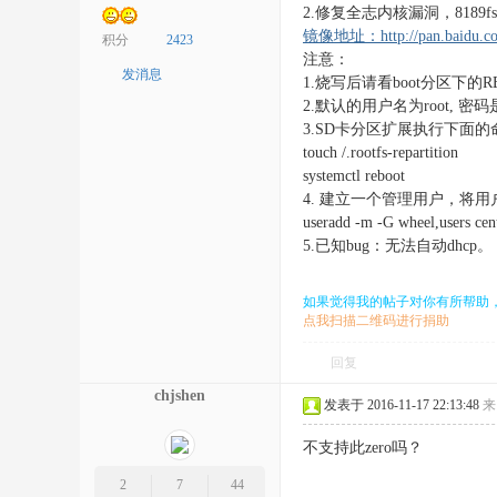
2.修复全志内核漏洞，8189
镜像地址：
http://pan.baidu.
积分
2423
注意：
发消息
1.烧写后请看boot分区下的R
2.默认的用户名为root, 密码是
3.SD卡分区扩展执行下面
touch /.rootfs-repartition
systemctl reboot
4. 建立一个管理用户，将用户加
useradd -m -G wheel,users 
5.已知bug：无法自动dhcp。
如果觉得我的帖子对你有所帮助
点我扫描二维码进行捐助
回复
chjshen
发表于 2016-11-17 22:13:48
来
不支持此zero吗？
2
7
44