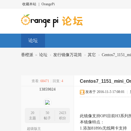
收藏本站
|
OrangePi
论坛
»
›
›
›
香橙派
论坛
发行镜像万花筒
其它
Centos7_1151
Centos7_1151_mini
查看:
68471
|
回复:
4
13859024
发表于 2016-11-5 17:08:01
|
20
50
2423
此镜像支持OPI目前H3系列
主题
帖子
积分
本镜像特点：
1.添加8189fs无线网卡支持
超级版主