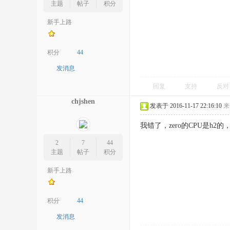
主题
帖子
积分
新手上路
积分
44
发消息
回复
支持
反对
chjshen
发表于 2016-11-17 22:16:10
来
我错了，zero的CPU是h2
2
7
44
主题
帖子
积分
新手上路
积分
44
发消息