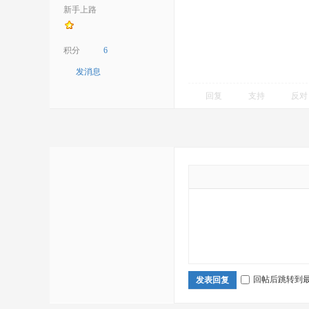
新手上路
积分
6
发消息
回复
支持
反对
回帖后跳转到
发表回复