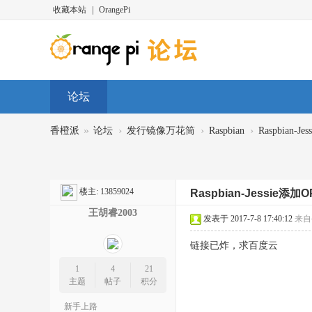
收藏本站
|
OrangePi
论坛
»
›
›
›
香橙派
论坛
发行镜像万花筒
Raspbian
Raspbian-Je
楼主:
13859024
Raspbian-Jessie添加O
王胡睿2003
发表于 2017-7-8 17:40:12
来自
链接已炸，求百度云
1
4
21
主题
帖子
积分
新手上路