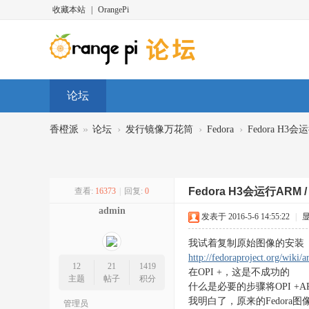
收藏本站
|
OrangePi
论坛
»
›
›
›
香橙派
论坛
发行镜像万花筒
Fedora
Fedora H3会
Fedora H3会运行ARM /
查看:
16373
|
回复:
0
admin
发表于 2016-5-6 14:55:22
|
我试着复制原始图像的安装
http://fedoraproject.org/wiki/a
12
21
1419
在OPI +，这是不成功的
主题
帖子
积分
什么是必要的步骤将OPI +ARM
我明白了，原来的Fedora图像
管理员