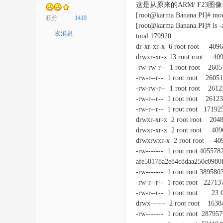
这是从原来的ARM/ F23
[root@karma Banana.PI]# mou
积分
1419
[root@karma Banana.PI]# ls -a
发消息
total 179920
dr-xr-xr-x 6 root root 4096 
drwxr-xr-x 13 root root 409
-rw-rw-r-- 1 root root 2605
-rw-r--r-- 1 root root 26051
-rw-rw-r-- 1 root root 26123
-rw-r--r-- 1 root root 26123 
-rw-r--r-- 1 root root 17192
drwxr-xr-x 2 root root 20480
drwxr-xr-x 2 root root 4096
drwxrwxr-x 2 root root 409
-rw------- 1 root root 405578
afe50178a2e84c8daa250c0980
-rw------- 1 root root 389580
-rw-r--r-- 1 root root 22713
-rw-r--r-- 1 root root 23 Oc
drwx------ 2 root root 16384
-rw------- 1 root root 28795