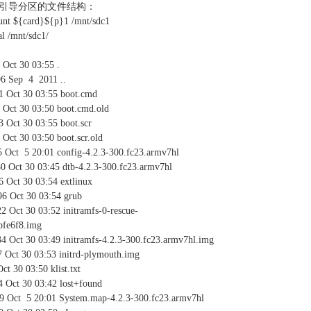
图像引导分区的文件结构：
nt ${card}${p}1 /mnt/sdc1
l /mnt/sdc1/
Oct 30 03:55 .
6 Sep 4 2011 ..
1 Oct 30 03:55 boot.cmd
 Oct 30 03:50 boot.cmd.old
 Oct 30 03:55 boot.scr
Oct 30 03:50 boot.scr.old
5 Oct 5 20:01 config-4.2.3-300.fc23.armv7hl
 Oct 30 03:45 dtb-4.2.3-300.fc23.armv7hl
 Oct 30 03:54 extlinux
6 Oct 30 03:54 grub
22 Oct 30 03:52 initramfs-0-rescue-
bfe6f8.img
34 Oct 30 03:49 initramfs-4.2.3-300.fc23.armv7hl.img
7 Oct 30 03:53 initrd-plymouth.img
t 30 03:50 klist.txt
 Oct 30 03:42 lost+found
79 Oct 5 20:01 System.map-4.2.3-300.fc23.armv7hl