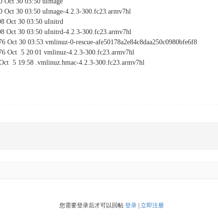
40 Oct 30 03:50 uImage
40 Oct 30 03:50 uImage-4.2.3-300.fc23.armv7hl
98 Oct 30 03:50 uInitrd
98 Oct 30 03:50 uInitrd-4.2.3-300.fc23.armv7hl
76 Oct 30 03:53 vmlinuz-0-rescue-afe50178a2e84c8daa250c0980bfe6f8
76 Oct 5 20:01 vmlinuz-4.2.3-300.fc23.armv7hl
Oct 5 19:58 .vmlinuz.hmac-4.2.3-300.fc23.armv7hl
您需要登录后才可以回帖
登录
|
立即注册