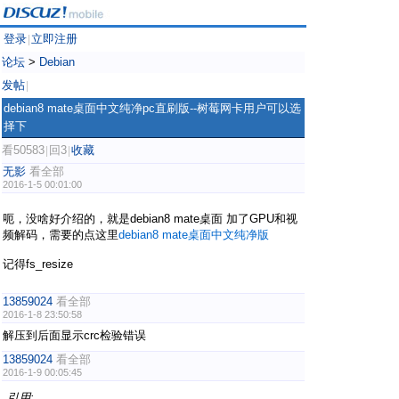
登录
立即注册
|
论坛
>
Debian
发帖
|
debian8 mate桌面中文纯净pc直刷版--树莓网卡用户可以选
择下
看50583
回3
收藏
|
|
无影
看全部
2016-1-5 00:01:00
呃，没啥好介绍的，就是debian8 mate桌面 加了GPU和视
频解码，需要的点这里
debian8 mate桌面中文纯净版
记得fs_resize
13859024
看全部
2016-1-8 23:50:58
解压到后面显示crc检验错误
13859024
看全部
2016-1-9 00:05:45
引用: