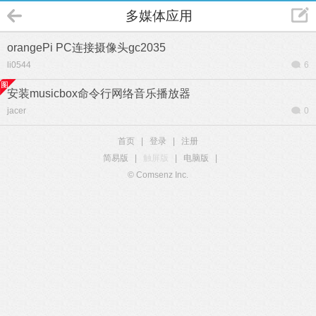
多媒体应用
orangePi PC连接摄像头gc2035
li0544
6
安装musicbox命令行网络音乐播放器
jacer
0
首页
|
登录
|
注册
简易版
|
触屏版
|
电脑版
|
© Comsenz Inc.