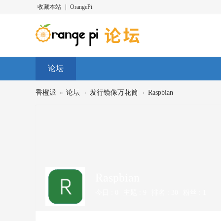
收藏本站
|
OrangePi
论坛
»
›
›
香橙派
论坛
发行镜像万花筒
Raspbian
Raspbian
今日 :
0
主题 :
9
排名 :
30
粉丝 :
1