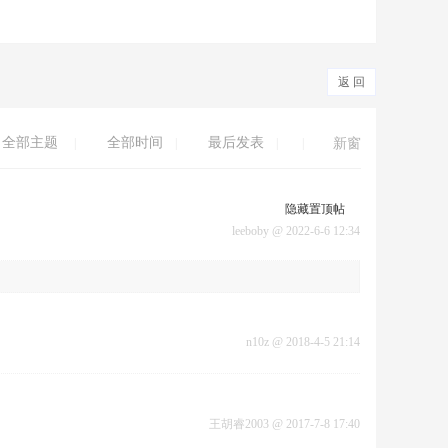
返 回
全部主题
全部时间
最后发表
|
|
|
|
新窗
隐藏置顶帖
leeboby
@
2022-6-6 12:34
n10z
@
2018-4-5 21:14
王胡睿2003
@
2017-7-8 17:40