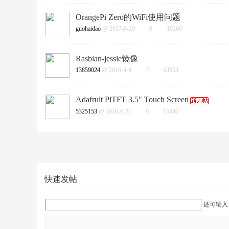
OrangePi Zero的WiFi使用问题
guohaidao
@ 2017-6-29
0
16266
Rasbian-jessie镜像
13859024
@ 2016-4-4
7
63953
Adafruit PiTFT 3.5" Touch Screen
5325153
@ 2016-6-21
0
15840
快速发帖
还可输