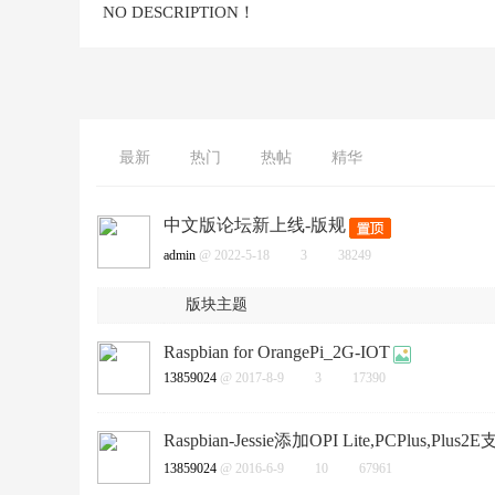
NO DESCRIPTION！
最新
热门
热帖
精华
中文版论坛新上线-版规
admin
@ 2022-5-18
3
38249
版块主题
Raspbian for OrangePi_2G-IOT
13859024
@ 2017-8-9
3
17390
Raspbian-Jessie添加OPI Lite,PCPlus,Plu
13859024
@ 2016-6-9
10
67961