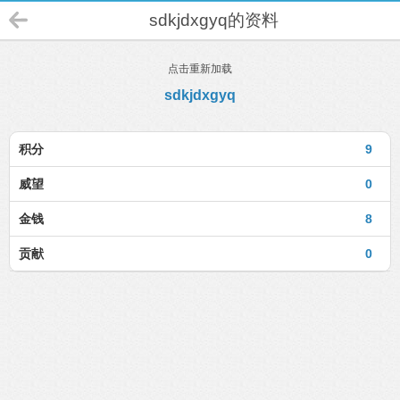
sdkjdxgyq的资料
点击重新加载
sdkjdxgyq
积分
9
威望
0
金钱
8
贡献
0